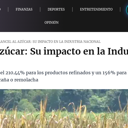
O
FINANZAS
DEPORTES
ENTRETENIMIENTO
OPINIÓN
ANCEL AL AZÚCAR: SU IMPACTO EN LA INDUSTRIA NACIONAL
zúcar: Su impacto en la Indu
 el 210.44% para los productos refinados y un 156% para 
 caña o remolacha