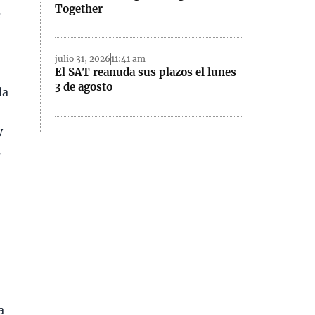
Together
e
julio 31, 2026
11:41 am
El SAT reanuda sus plazos el lunes
3 de agosto
da
y
s
a