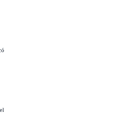
có
el