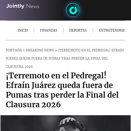
INICIO
FINANZAS
DEPORTES
ENTRETENIMIENT
PORTADA
»
BREAKING NEWS
»
¡TERREMOTO EN EL PEDREGAL! EFRAÍN
JUÁREZ QUEDA FUERA DE PUMAS TRAS PERDER LA FINAL DEL
CLAUSURA 2026
¡Terremoto en el Pedregal!
Efraín Juárez queda fuera de
Pumas tras perder la Final del
Clausura 2026