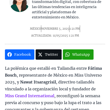
transformación digital, con cobertura de
las últimas tendencias en inteligencia
artificial y plataformas de
entretenimiento en México.
MÉXICO
NOVIEMBRE 5, 2025
1:21 PM
ACTUALIZADA: 11/05/2025
1:21 PM
Facebook
Twitter
WhatsApp
La polémica que estalló en Tailandia entre
Fátima
Bosch
, representante de México en Miss Universo
2025, y
Nawat Itsaragrisil
, directivo tailandés
vinculado a la organización local y fundador de
Miss Grand International
, reconfiguró la semana
previa al concurso y puso bajo la lupa el trato a las
concursantes y la gobernanza del certamen.