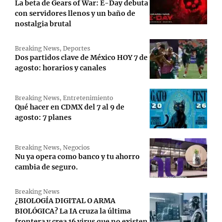
La beta de Gears of War: E-Day debuta
con servidores llenos y un baño de
nostalgia brutal
Breaking News
,
Deportes
Dos partidos clave de México HOY 7 de
agosto: horarios y canales
Breaking News
,
Entretenimiento
Qué hacer en CDMX del 7 al 9 de
agosto: 7 planes
Breaking News
,
Negocios
Nu ya opera como banco y tu ahorro
cambia de seguro.
Breaking News
¿BIOLOGÍA DIGITAL O ARMA
BIOLÓGICA? La IA cruza la última
frontera y crea 16 virus que no existen