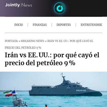
INICIO
FINANZAS
DEPORTES
ENTRETENIMIENT
PORTADA
»
BREAKING NEWS
»
IRÁN VS EE. UU.: POR QUÉ CAYÓ EL
PRECIO DEL PETRÓLEO 9 %
Irán vs EE. UU.: por qué cayó el
precio del petróleo 9 %