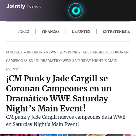
INICIO
FINANZAS
DEPORTES
ENTRETENIMIENT
PORTADA
»
BREAKING NEWS
»
¡CM PUNK Y JADE CARGILL SE CORONAN
CAMPEONES EN UN DRAMÁTICO WWE SATURDAY NIGHT’S MAIN
EVENT!
¡CM Punk y Jade Cargill se
Coronan Campeones en un
Dramático WWE Saturday
Night’s Main Event!
CM punk y Jade Cargill nuevos campeones de la WWE
en Saturday Night's Main Event!