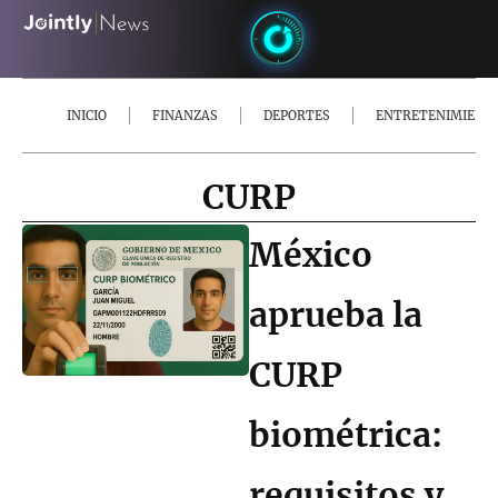
INICIO
FINANZAS
DEPORTES
ENTRETENIMIENT
CURP
México
aprueba la
CURP
biométrica:
requisitos y