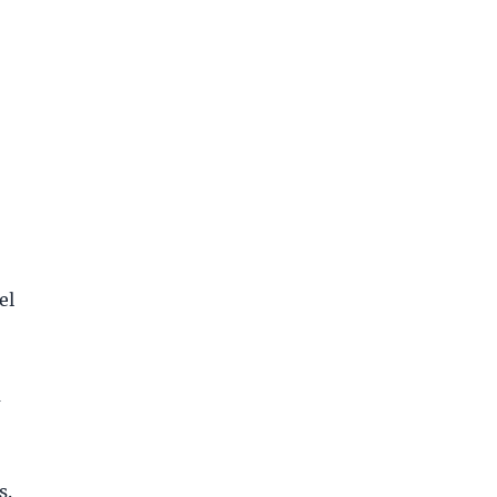
el
a
s.