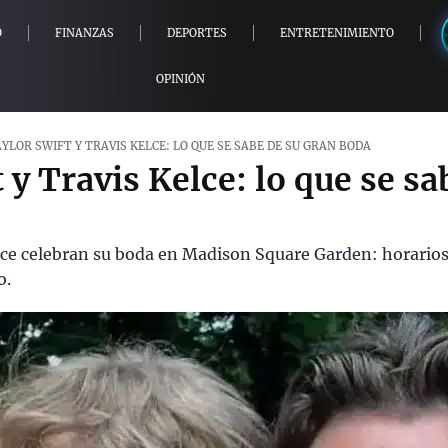
O
FINANZAS
DEPORTES
ENTRETENIMIENTO
OPINIÓN
YLOR SWIFT Y TRAVIS KELCE: LO QUE SE SABE DE SU GRAN BODA
 y Travis Kelce: lo que se sa
elce celebran su boda en Madison Square Garden: horarios
o.