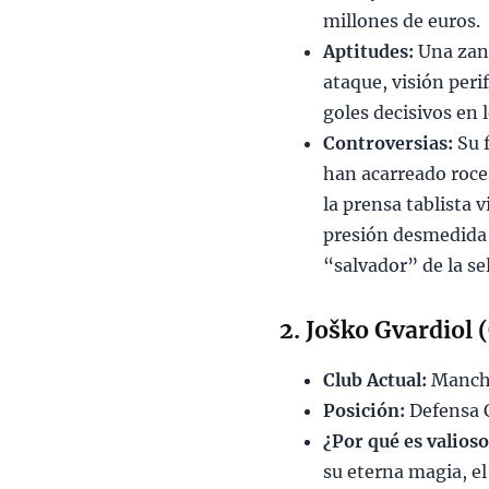
millones de euros.
Aptitudes:
Una zanc
ataque, visión peri
goles decisivos en 
Controversias:
Su f
han acarreado roces
la prensa tablista 
presión desmedida 
“salvador” de la se
2. Joško Gvardiol 
Club Actual:
Manches
Posición:
Defensa C
¿Por qué es valios
su eterna magia, el