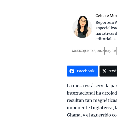
Celeste Mor
Reportera W
Especializa
narrativas 
editoriales.
MÉXICO
JUNIO 8, 2026
1:25 PM
Facebook
Twi
La mesa está servida pa
internacional ha arroja
resultan tan magnéticas
imponente
Inglaterra
, 
Ghana
, y el aguerrido 