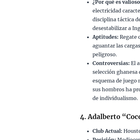
¿Por qué es valios
electricidad caract
disciplina táctica 
desestabilizar a Ing
Aptitudes:
Regate c
aguantar las carga
peligroso.
Controversias:
El a
selección ghanesa 
esquema de juego n
sus hombros ha pro
de individualismo.
4. Adalberto “Coc
Club Actual:
Housto
Posición:
Mediocen