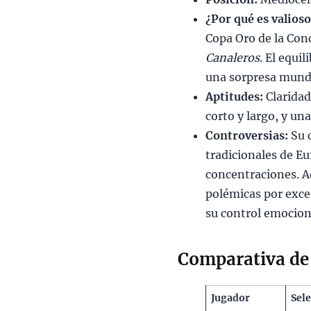
¿Por qué es valios
Copa Oro de la Con
Canaleros
. El equi
una sorpresa mundi
Aptitudes:
Claridad
corto y largo, y un
Controversias:
Su c
tradicionales de Eu
concentraciones. A
polémicas por exce
su control emociona
Comparativa de 
Jugador
Sel