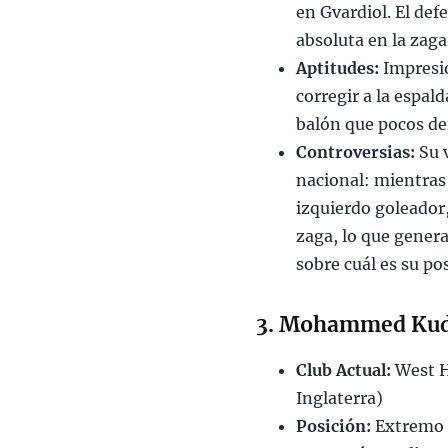
en Gvardiol. El de
absoluta en la zaga
Aptitudes:
Impresio
corregir a la espal
balón que pocos d
Controversias:
Su v
nacional: mientras
izquierdo goleador, 
zaga, lo que genera
sobre cuál es su pos
3. Mohammed Kud
Club Actual:
West H
Inglaterra)
Posición:
Extremo 