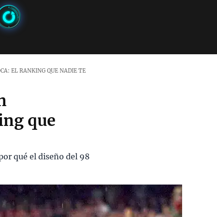
CA: EL RANKING QUE NADIE TE
n
ing que
por qué el diseño del 98