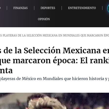
O
FINANZAS
DEPORTES
ENTRETENIMIENTO
OPINIÓN
S PLAYERAS DE LA SELECCIÓN MEXICANA EN MUNDIALES QUE MARCARON ÉPO
s de la Selección Mexicana e
ue marcaron época: El rank
enta
playeras de México en Mundiales que hicieron historia y 