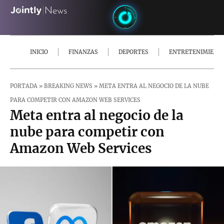
INICIO
FINANZAS
DEPORTES
ENTRETENIMIENT
PORTADA
»
BREAKING NEWS
»
META ENTRA AL NEGOCIO DE LA NUBE
PARA COMPETIR CON AMAZON WEB SERVICES
Meta entra al negocio de la
nube para competir con
Amazon Web Services