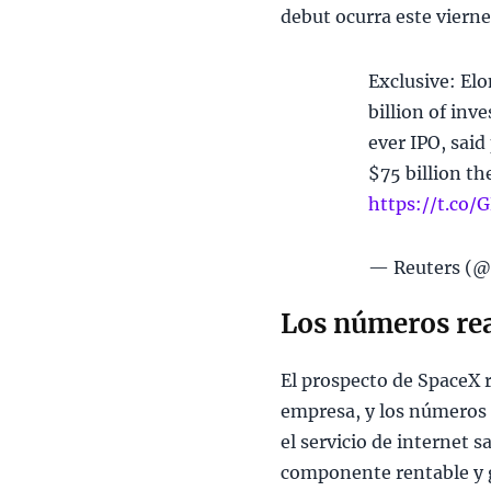
debut ocurra este viern
Exclusive: El
billion of inv
ever IPO, said
$75 billion th
https://t.co
— Reuters (@
Los números rea
El prospecto de SpaceX r
empresa, y los números 
el servicio de internet s
componente rentable y g