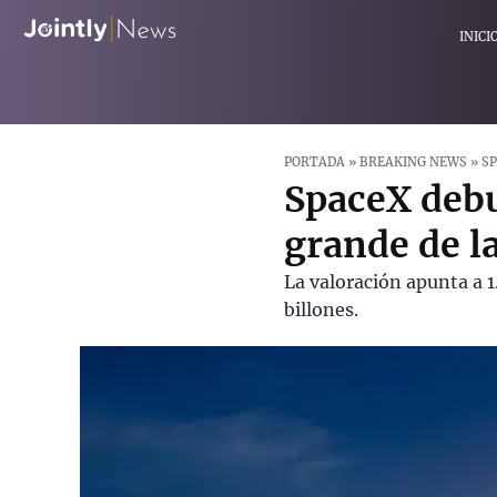
INICI
PORTADA
»
BREAKING NEWS
»
SP
SpaceX debu
grande de la
La valoración apunta a 
billones.