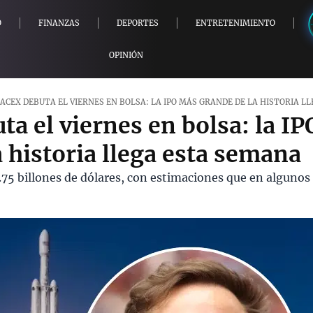
O
FINANZAS
DEPORTES
ENTRETENIMIENTO
OPINIÓN
ACEX DEBUTA EL VIERNES EN BOLSA: LA IPO MÁS GRANDE DE LA HISTORIA L
ta el viernes en bolsa: la I
 historia llega esta semana
1.75 billones de dólares, con estimaciones que en alguno