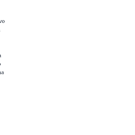
ivo
n
a
o
na