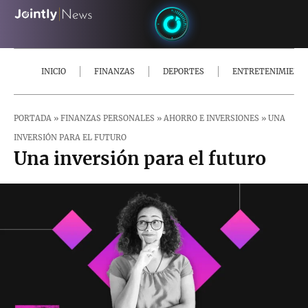
INICIO
FINANZAS
DEPORTES
ENTRETENIMIENT
PORTADA
»
FINANZAS PERSONALES
»
AHORRO E INVERSIONES
»
UNA
INVERSIÓN PARA EL FUTURO
Una inversión para el futuro